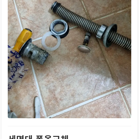
세면대 폽옵교체